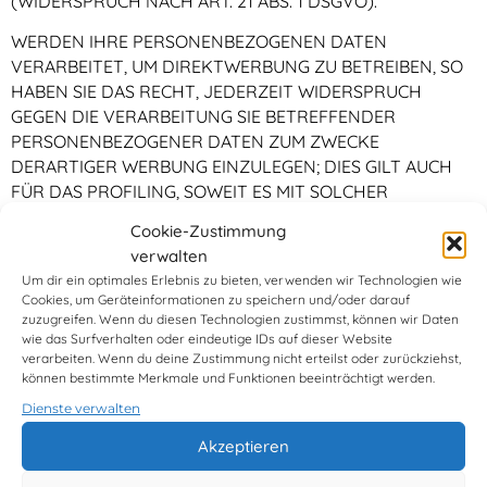
(WIDERSPRUCH NACH ART. 21 ABS. 1 DSGVO).
WERDEN IHRE PERSONENBEZOGENEN DATEN
VERARBEITET, UM DIREKTWERBUNG ZU BETREIBEN, SO
HABEN SIE DAS RECHT, JEDERZEIT WIDERSPRUCH
GEGEN DIE VERARBEITUNG SIE BETREFFENDER
PERSONENBEZOGENER DATEN ZUM ZWECKE
DERARTIGER WERBUNG EINZULEGEN; DIES GILT AUCH
FÜR DAS PROFILING, SOWEIT ES MIT SOLCHER
DIREKTWERBUNG IN VERBINDUNG STEHT. WENN SIE
Cookie-Zustimmung
WIDERSPRECHEN, WERDEN IHRE
verwalten
PERSONENBEZOGENEN DATEN ANSCHLIESSEND NICHT
Um dir ein optimales Erlebnis zu bieten, verwenden wir Technologien wie
MEHR ZUM ZWECKE DER DIREKTWERBUNG
Cookies, um Geräteinformationen zu speichern und/oder darauf
VERWENDET (WIDERSPRUCH NACH ART. 21 ABS. 2
zuzugreifen. Wenn du diesen Technologien zustimmst, können wir Daten
wie das Surfverhalten oder eindeutige IDs auf dieser Website
DSGVO).
verarbeiten. Wenn du deine Zustimmung nicht erteilst oder zurückziehst,
können bestimmte Merkmale und Funktionen beeinträchtigt werden.
Beschwerde­recht bei der
Dienste verwalten
zuständigen Aufsichts­behörde
Akzeptieren
Im Falle von Verstößen gegen die DSGVO steht den